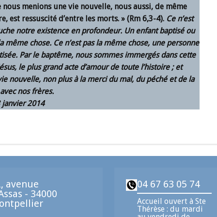
ue nous menions une vie nouvelle, nous aussi, de même
, est ressuscité d’entre les morts. » (Rm 6,3-4).
Ce n’est
ouche notre existence en profondeur. Un enfant baptisé ou
as la même chose. Ce n’est pas la même chose, une personne
ptisée. Par le baptême, nous sommes immergés dans cette
sus, le plus grand acte d’amour de toute l’histoire ; et
e nouvelle, non plus à la merci du mal, du péché et de la
avec nos frères.
 janvier 2014
, avenue
04 67 63 05 74
Assas - 34000
Accueil ouvert à Ste
ntpellier
Thérèse : du mardi
au vendredi de