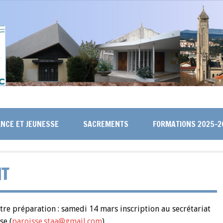
NCE ET JEUNESSE
SACREMENTS
FORMATIONS 2025-2
NT
tre préparation : samedi 14 mars inscription au secrétariat
se (
paroisse.staa@gmail.com
)