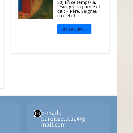
30) En ce temps-là,
Jésus prit la parole et
dit : « Père, Seigneur
du ciel et ...
Lire La Suite…
E-mail :
paroisse.staa@g
mail.com