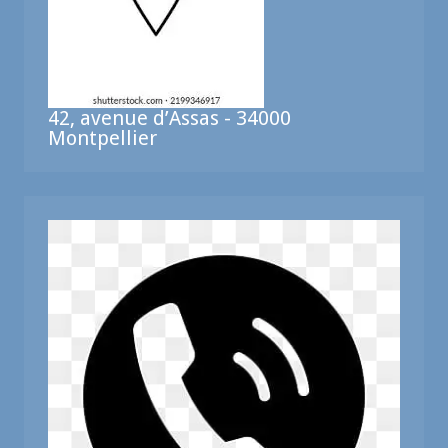
42, avenue d’Assas - 34000
Montpellier