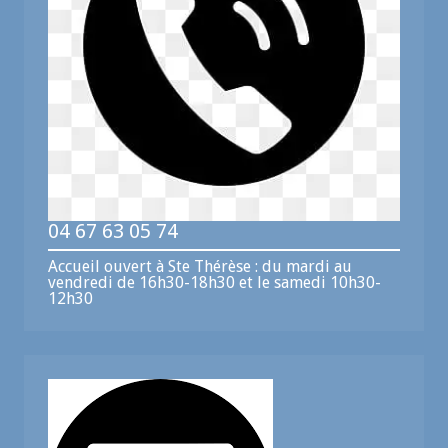
04 67 63 05 74
Accueil ouvert à Ste Thérèse : du mardi au
vendredi de 16h30-18h30 et le samedi 10h30-
12h30