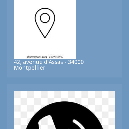
42, avenue d’Assas - 34000
Montpellier